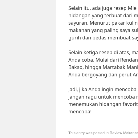
Selain itu, ada juga resep M
hidangan yang terbuat dari 
sayuran. Menurut pakar kulin
makanan yang paling saya suk
gurih dan pedas membuat saya
Selain ketiga resep di atas, 
Anda coba. Mulai dari Rendan
Bakso, hingga Martabak Mani
Anda bergoyang dan perut A
Jadi, jika Anda ingin mencob
jangan ragu untuk mencoba re
menemukan hidangan favorit 
mencoba!
This entry was posted in
Review Makana