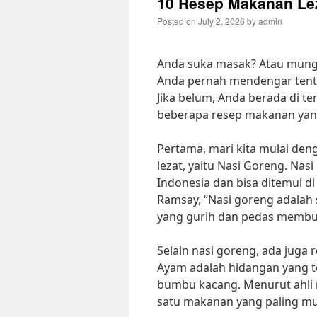
10 Resep Makanan Le
Posted on
July 2, 2026
by
admin
Anda suka masak? Atau mung
Anda pernah mendengar tent
Jika belum, Anda berada di t
beberapa resep makanan yan
Pertama, mari kita mulai den
lezat, yaitu Nasi Goreng. Na
Indonesia dan bisa ditemui d
Ramsay, “Nasi goreng adalah 
yang gurih dan pedas membuat
Selain nasi goreng, ada juga 
Ayam adalah hidangan yang t
bumbu kacang. Menurut ahli m
satu makanan yang paling mu