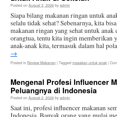
P
Posted on
August 3, 2026
by
admin
d
I
Siapa bilang makanan ringan untuk anak
K
selalu tidak sehat? Sebenarnya, kita bi
makanan ringan yang sehat untuk anak d
orangtua, tentu kita ingin memberikan 
anak-anak kita, termasuk dalam hal po
→
Posted in
Review Makanan
|
Tagged
masakan untuk anak
|
Com
Mengenal Profesi Influencer 
Peluangnya di Indonesia
Posted on
August 2, 2026
by
admin
Saat ini, profesi influencer makanan se
Indonesia. Banyak orang yang mulai men