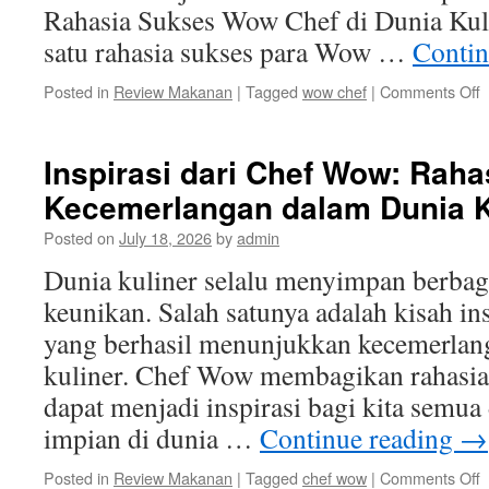
Rahasia Sukses Wow Chef di Dunia Kuli
satu rahasia sukses para Wow …
Contin
o
Posted in
Review Makanan
|
Tagged
wow chef
|
Comments Off
R
S
Inspirasi dari Chef Wow: Raha
C
Kecemerlangan dalam Dunia K
d
D
Posted on
July 18, 2026
by
admin
K
I
Dunia kuliner selalu menyimpan berbaga
keunikan. Salah satunya adalah kisah in
yang berhasil menunjukkan kecemerlan
kuliner. Chef Wow membagikan rahasia
dapat menjadi inspirasi bagi kita semu
impian di dunia …
Continue reading
→
o
Posted in
Review Makanan
|
Tagged
chef wow
|
Comments Off