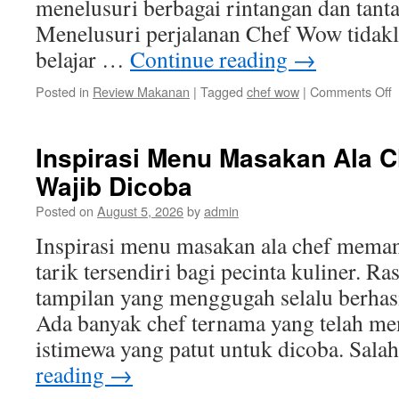
menelusuri berbagai rintangan dan tanta
Menelusuri perjalanan Chef Wow tidak
belajar …
Continue reading
→
o
Posted in
Review Makanan
|
Tagged
chef wow
|
Comments Off
M
P
C
Inspirasi Menu Masakan Ala 
W
Wajib Dicoba
K
S
Posted on
August 5, 2026
by
admin
d
D
Inspirasi menu masakan ala chef meman
tarik tersendiri bagi pecinta kuliner. Ra
tampilan yang menggugah selalu berhasi
Ada banyak chef ternama yang telah m
istimewa yang patut untuk dicoba. Sala
reading
→