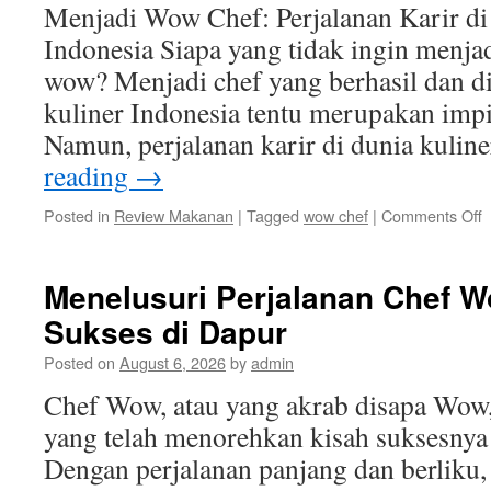
Menjadi Wow Chef: Perjalanan Karir di 
Indonesia Siapa yang tidak ingin menja
wow? Menjadi chef yang berhasil dan di
kuliner Indonesia tentu merupakan imp
Namun, perjalanan karir di dunia kulin
reading
→
o
Posted in
Review Makanan
|
Tagged
wow chef
|
Comments Off
M
C
Menelusuri Perjalanan Chef W
P
Sukses di Dapur
K
d
Posted on
August 6, 2026
by
admin
I
K
Chef Wow, atau yang akrab disapa Wow
I
yang telah menorehkan kisah suksesnya 
Dengan perjalanan panjang dan berliku