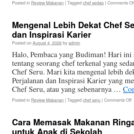
Posted in
Review Makanan
|
Tagged
chef sedap
|
Comments Of
Mengenal Lebih Dekat Chef Se
dan Inspirasi Karier
Posted on
August 4, 2026
by
admin
Halo, Pembaca yang Budiman! Hari ini
tentang seorang chef terkenal yang seda
Chef Seru. Mari kita mengenal lebih de
Perjalanan dan Inspirasi Karier yang 
Chef Seru, atau yang sebenarnya …
Con
o
Posted in
Review Makanan
|
Tagged
chef seru
|
Comments Off
M
L
D
Cara Memasak Makanan Ringa
C
untuk Anak di Sekolah
S