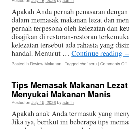
Posted on
July 16, 2026
by
admin
Apakah Anda pernah penasaran dengan 
dalam memasak makanan lezat dan me
pernah terpesona oleh kelezatan dan ke
disajikan di restoran-restoran terkemuka
kelezatan tersebut ada rahasia yang dis
handal. Menurut …
Continue reading
o
Posted in
Review Makanan
|
Tagged
chef seru
|
Comments Off
R
C
S
Tips Memasak Makanan Lezat
d
Menyukai Makanan Manis
M
M
Posted on
July 15, 2026
by
admin
L
d
Apakah anak Anda termasuk yang men
M
Jika iya, berikut ini beberapa tips mem