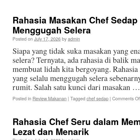
I
d
C
Rahasia Masakan Chef Sedap 
W
Menggugah Selera
R
K
Posted on
July 17, 2026
by
admin
d
D
Siapa yang tidak suka masakan yang e
K
selera? Ternyata, ada rahasia di balik m
membuat lidah kita bergoyang. Rahasia
yang selalu menggugah selera sebenarnya
rumit. Salah satu kunci dari masakan 
Posted in
Review Makanan
|
Tagged
chef sedap
|
Comments Of
Rahasia Chef Seru dalam Me
Lezat dan Menarik