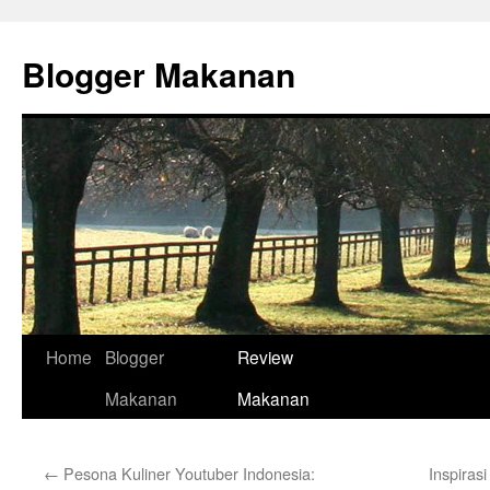
Skip
to
Blogger Makanan
content
Home
Blogger
Review
Makanan
Makanan
←
Pesona Kuliner Youtuber Indonesia:
Inspiras