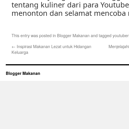
tentang kuliner dari para Youtube
menonton dan selamat mencoba r
This entry was posted in
Blogger Makanan
and tagged
youtuber
←
Inspirasi Makanan Lezat untuk Hidangan
Menjelajah
Keluarga
Blogger Makanan