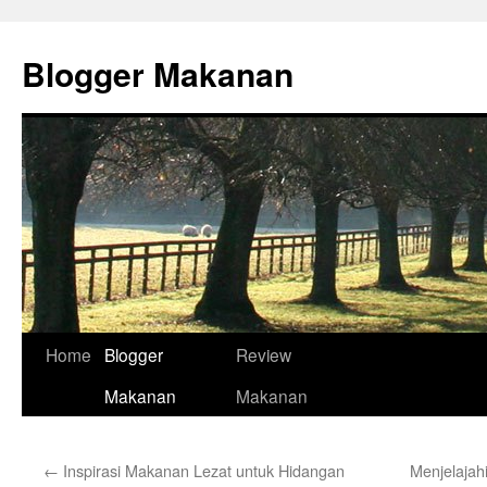
Skip
to
Blogger Makanan
content
Home
Blogger
Review
Makanan
Makanan
←
Inspirasi Makanan Lezat untuk Hidangan
Menjelajah