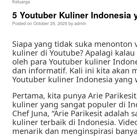
Keluarga
5 Youtuber Kuliner Indonesia y
Posted on
October 25, 2025
by
admin
Siapa yang tidak suka menonton 
kuliner di Youtube? Apalagi kalau
oleh para Youtuber kuliner Indon
dan informatif. Kali ini kita aka
Youtuber kuliner Indonesia yang w
Pertama, kita punya Arie Parikesi
kuliner yang sangat populer di I
Chef Juna, “Arie Parikesit adalah 
kuliner terbaik di Indonesia. Vide
menarik dan menginspirasi bany