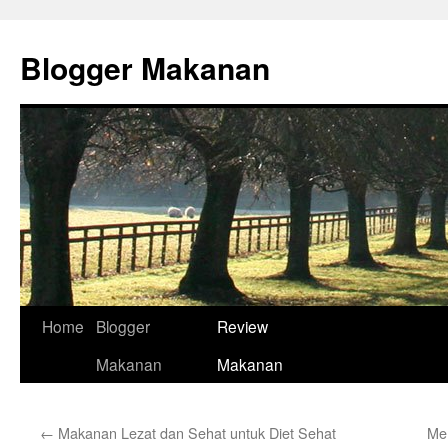
Skip
to
Blogger Makanan
content
Home
Blogger
Review
Makanan
Makanan
←
Makanan Lezat dan Sehat untuk Diet Sehat
Me