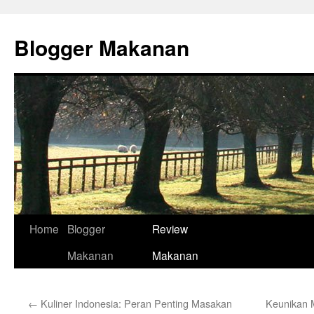
Skip
to
Blogger Makanan
content
Home
Blogger
Review
Makanan
Makanan
←
Kuliner Indonesia: Peran Penting Masakan
Keunikan 