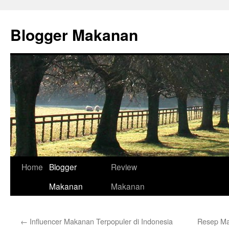
Skip
to
Blogger Makanan
content
Home
Blogger
Review
Makanan
Makanan
←
Influencer Makanan Terpopuler di Indonesia
Resep Ma