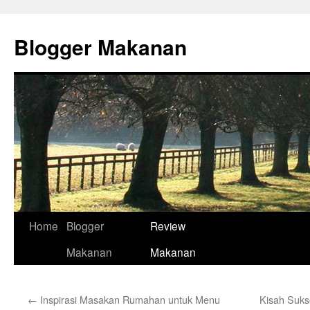
Skip
to
Blogger Makanan
content
Home
Blogger
Review
Makanan
Makanan
←
Inspirasi Masakan Rumahan untuk Menu
Kisah Suks