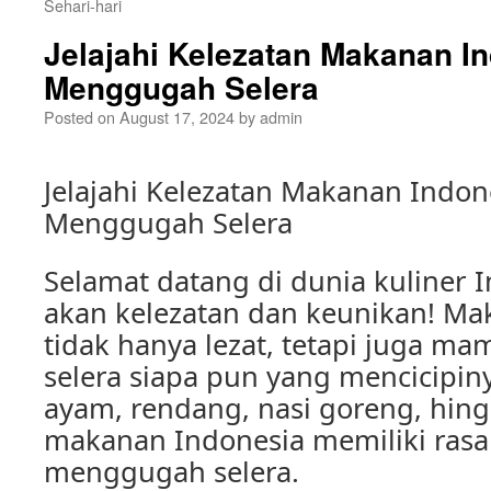
Sehari-hari
Jelajahi Kelezatan Makanan I
Menggugah Selera
Posted on
August 17, 2024
by
admin
Jelajahi Kelezatan Makanan Indon
Menggugah Selera
Selamat datang di dunia kuliner 
akan kelezatan dan keunikan! Ma
tidak hanya lezat, tetapi juga 
selera siapa pun yang mencicipiny
ayam, rendang, nasi goreng, hin
makanan Indonesia memiliki rasa
menggugah selera.