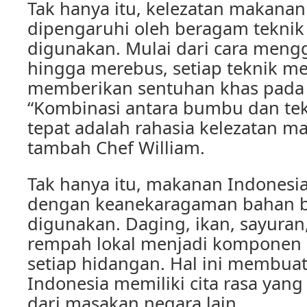
Tak hanya itu, kelezatan makanan
dipengaruhi oleh beragam tekni
digunakan. Mulai dari cara men
hingga merebus, setiap teknik 
memberikan sentuhan khas pada 
“Kombinasi antara bumbu dan te
tepat adalah rahasia kelezatan m
tambah Chef William.
Tak hanya itu, makanan Indonesia
dengan keanekaragaman bahan 
digunakan. Daging, ikan, sayura
rempah lokal menjadi komponen
setiap hidangan. Hal ini membu
Indonesia memiliki cita rasa yan
dari masakan negara lain.