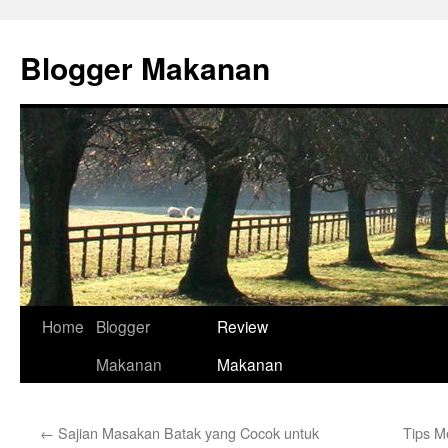
Skip
to
Blogger Makanan
content
Home
Blogger
Review
Makanan
Makanan
←
Sajian Masakan Batak yang Cocok untuk
Tips M