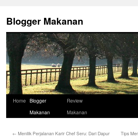
Skip
to
Blogger Makanan
content
Home
Blogger
Review
Makanan
Makanan
←
Menilik Perjalanan Karir Chef Seru: Dari Dapur
Tips Me