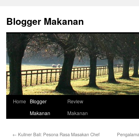
Skip
to
Blogger Makanan
content
Home
Blogger
Review
Makanan
Makanan
←
Kuliner Bali: Pesona Rasa Masakan Chef
Pengalama