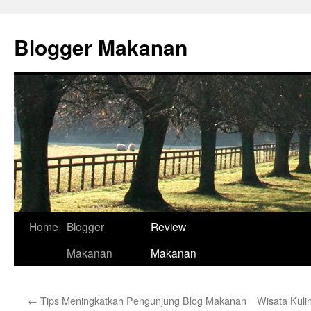
Skip
to
Blogger Makanan
content
Home
Blogger
Review
Makanan
Makanan
←
Tips Meningkatkan Pengunjung Blog Makanan
Wisata Kuli