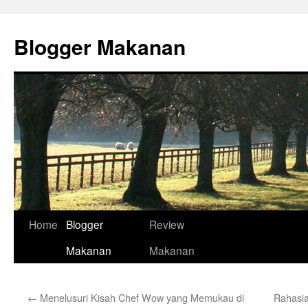
Skip
to
Blogger Makanan
content
Home
Blogger
Review
Makanan
Makanan
←
Menelusuri Kisah Chef Wow yang Memukau di
Rahasi