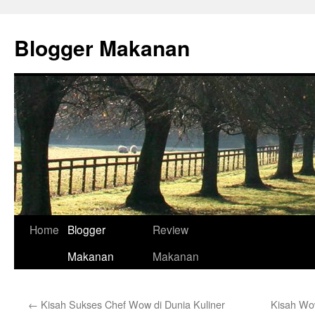
Skip
to
Blogger Makanan
content
Home
Blogger
Review
Makanan
Makanan
←
Kisah Sukses Chef Wow di Dunia Kuliner
Kisah Wo