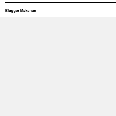
Blogger Makanan