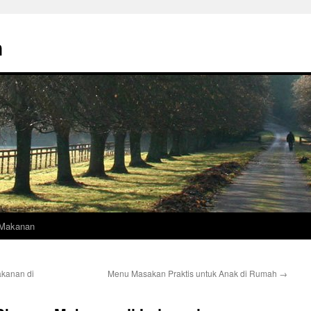
n
 Makanan
akanan di
Menu Masakan Praktis untuk Anak di Rumah
→