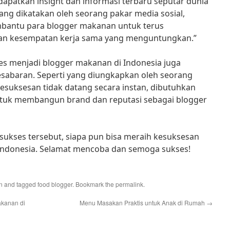
patkan insight dan informasi terbaru seputar dunia
 yang dikatakan oleh seorang pakar media sosial,
mbantu para blogger makanan untuk terus
n kesempatan kerja sama yang menguntungkan.”
ses menjadi blogger makanan di Indonesia juga
esabaran. Seperti yang diungkapkan oleh seorang
esuksesan tidak datang secara instan, dibutuhkan
ntuk membangun brand dan reputasi sebagai blogger
ukses tersebut, siapa pun bisa meraih kesuksesan
Indonesia. Selamat mencoba dan semoga sukses!
n
and tagged
food blogger
. Bookmark the
permalink
.
akanan di
Menu Masakan Praktis untuk Anak di Rumah
→