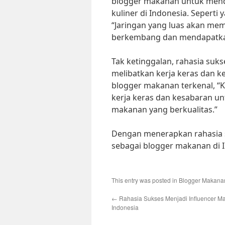
blogger makanan untuk menda
kuliner di Indonesia. Seperti
“Jaringan yang luas akan me
berkembang dan mendapatka
Tak ketinggalan, rahasia suk
melibatkan kerja keras dan k
blogger makanan terkenal, “K
kerja keras dan kesabaran u
makanan yang berkualitas.”
Dengan menerapkan rahasia s
sebagai blogger makanan di 
This entry was posted in
Blogger Makana
←
Rahasia Sukses Menjadi Influencer M
Indonesia