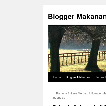
Skip
to
Blogger Makana
content
Home
Blogger Makanan
Review
←
Rahasia Sukses Menjadi Influencer M
Indonesia