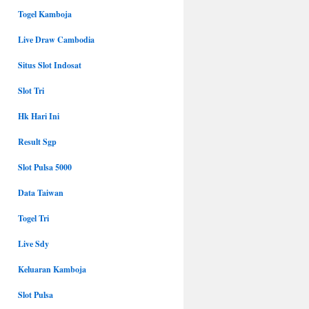
Togel Kamboja
Live Draw Cambodia
Situs Slot Indosat
Slot Tri
Hk Hari Ini
Result Sgp
Slot Pulsa 5000
Data Taiwan
Togel Tri
Live Sdy
Keluaran Kamboja
Slot Pulsa