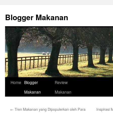
Skip
to
Blogger Makanan
content
Home
Blogger
Review
Makanan
Makanan
←
Tren Makanan yang Dipopulerkan oleh Para
Inspirasi