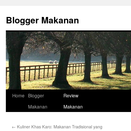
Skip
to
Blogger Makanan
content
Home
Blogger
Review
Makanan
Makanan
←
Kuliner Khas Karo: Makanan Tradisional yang