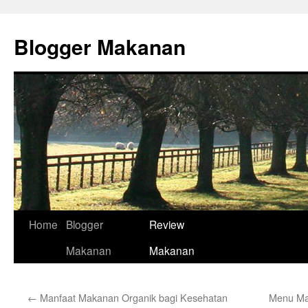
Skip
to
Blogger Makanan
content
Home
Blogger
Review
Makanan
Makanan
←
Manfaat Makanan Organik bagi Kesehatan
Menu Ma