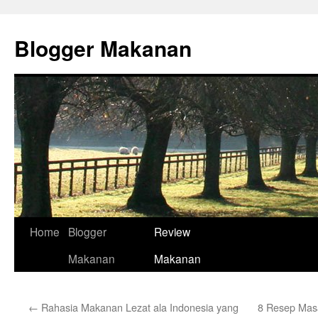
Skip
to
Blogger Makanan
content
Home
Blogger
Review
Makanan
Makanan
←
Rahasia Makanan Lezat ala Indonesia yang
8 Resep Masa