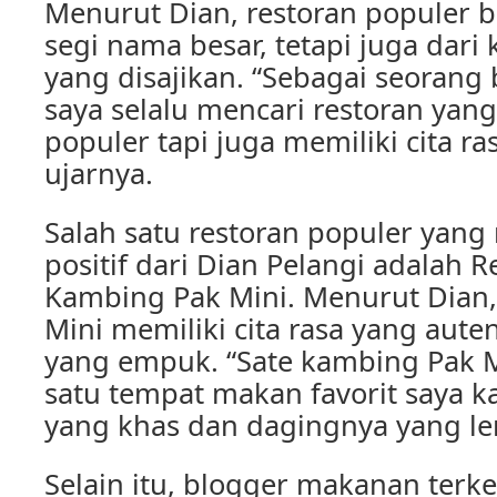
Menurut Dian, restoran populer 
segi nama besar, tetapi juga dari
yang disajikan. “Sebagai seorang
saya selalu mencari restoran yang
populer tapi juga memiliki cita ra
ujarnya.
Salah satu restoran populer yang
positif dari Dian Pelangi adalah R
Kambing Pak Mini. Menurut Dian,
Mini memiliki cita rasa yang aute
yang empuk. “Sate kambing Pak M
satu tempat makan favorit saya ka
yang khas dan dagingnya yang le
Selain itu, blogger makanan terk