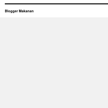
Blogger Makanan